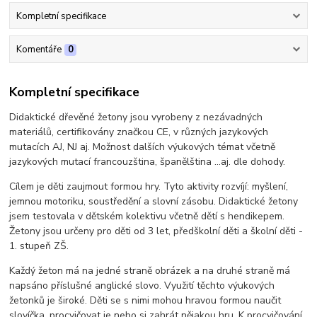
Kompletní specifikace
Komentáře
0
Kompletní specifikace
Didaktické dřevěné žetony jsou vyrobeny z nezávadných
materiálů, certifikovány značkou CE, v různých jazykových
mutacích AJ, NJ aj. Možnost dalších výukových témat včetně
jazykových mutací francouzština, španělština ...aj. dle dohody.
Cílem je děti zaujmout formou hry. Tyto aktivity rozvíjí: myšlení,
jemnou motoriku, soustředění a slovní zásobu. Didaktické žetony
jsem testovala v dětském kolektivu včetně dětí s hendikepem.
Žetony jsou určeny pro děti od 3 let, předškolní děti a školní děti -
1. stupeň ZŠ.
Každý žeton má na jedné straně obrázek a na druhé straně má
napsáno příslušné anglické slovo. Využití těchto výukových
žetonků je široké. Děti se s nimi mohou hravou formou naučit
slovíčka, procvičovat je nebo si zahrát nějakou hru.
K procvičování