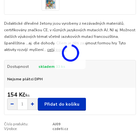
Didaktické dřevěné žetony jsou vyrobeny z nezávadných materiálů,
certifikovány značkou CE, v různých jazykových mutacích AJ, NJ aj. Možnost
dalších výukových témat včetně jazykových mutací francouzština,
španělština ...aj. dle dohody. Cílem je děti zaujmout formou hry. Tyto
aktivity rozvíjí: myšlení...
celý popis
Dostupnost
skladem 33 ks
Nejsme plátci DPH
154 Kč
/
ks
Přidat do košíku
Číslo produktu:
AJ09
Výrobce:
czdeti.cz