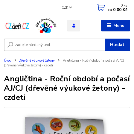
0
ks
CZK
za
0,00 Kč
Menu
Hledat
Úvod
Dřevěné výukové žetony
Angličtina - Roční období a počasí AJ/CJ
(dřevěné výukové žetony) - czdeti
Angličtina - Roční období a počasí
AJ/CJ (dřevěné výukové žetony) -
czdeti