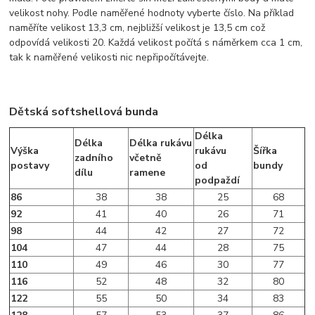
velikost nohy. Podle naměřené hodnoty vyberte číslo. Na příklad
naměříte velikost 13,3 cm, nejbližší velikost je 13,5 cm což
odpovídá velikosti 20. Každá velikost počítá s náměrkem cca 1 cm,
tak k naměřené velikosti nic nepřipočítávejte.
Dětská softshellová bunda
Délka
Délka
Délka rukávu
Výška
rukávu
Šířka
zadního
včetně
postavy
od
bundy
dílu
ramene
podpaždí
86
38
38
25
68
92
41
40
26
71
98
44
42
27
72
104
47
44
28
75
110
49
46
30
77
116
52
48
32
80
122
55
50
34
83