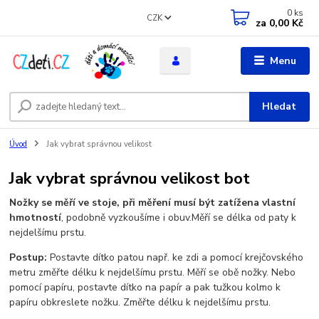
0
ks
CZK
za
0,00 Kč
Menu
Hledat
Úvod
Jak vybrat správnou velikost
Jak vybrat správnou velikost bot
Nožky se měří ve stoje, při měření musí být zatížena vlastní
hmotností
,
podobně vyzkoušíme i obuv.
Měří se délka od paty k
nejdelšímu prstu.
Postup:
Postavte dítko patou např. ke zdi a pomocí krejčovského
metru změřte délku k nejdelšímu prstu. Měří se obě nožky. Nebo
pomocí papíru, postavte dítko na papír a pak tužkou kolmo k
papíru obkreslete nožku. Změřte délku k nejdelšímu prstu.