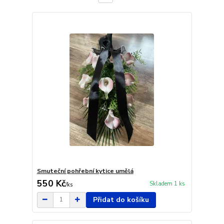
Smuteční pohřební kytice umělá
550 Kč
Skladem 1 ks
/
ks
Přidat do košíku