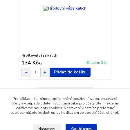
Hřbitovní váza kalich
134 Kč
Skladem 3 ks
/
ks
Přidat do košíku
Načíst další produkty (1)
Pro základní funkčnost, zpříjemnění používání webu, analytické
strana
z 2
další
účely a v případě udělení souhlasu také pro účely cílení reklamy
využíváme soubory cookies. Nastavení vlastních preferencí
cookies můžete kdykoli upravit odkazem ve spodní části stránek.
Souhlasím
Nastavení