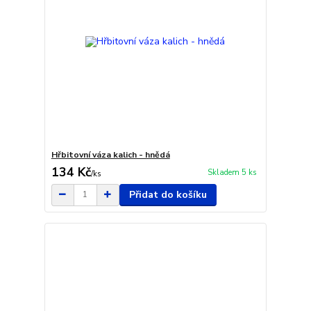
Hřbitovní váza kalich - hnědá
134 Kč
Skladem 5 ks
/
ks
Přidat do košíku