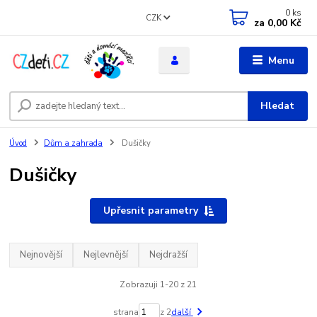
0
ks
CZK
za
0,00 Kč
Menu
Hledat
Úvod
Dům a zahrada
Dušičky
Dušičky
Upřesnit parametry
Nejnovější
Nejlevnější
Nejdražší
Zobrazuji 1-20 z 21
strana
z 2
další