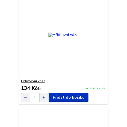
Hřbitovní váza
134 Kč
Skladem 2 ks
/
ks
Přidat do košíku