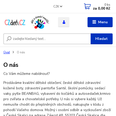
0
ks
CZK
za
0,00 Kč
Menu
Hledat
Úvod
O nás
O nás
Co Vám můžeme nabídnout?
Prodáváme kvalitní dětské oblečení, české dětské zdravotní
kožené boty, zdravotní pantofle Santé, školní pomůcky, sedací
vaky, pytle BEANBAG, vybavení do kočárků a autosedaček,krmivo
pro zvířata a chovatelské potřeby. U nás si vybere každý. Už
nemusíte chodit do přeplněných obchodů, nakupujte v klidu z
pohodlí Vašeho domova. Možný i osobní odběr a vyzkoušení zboží
v České Skalici na adrese Zájezd 48, 55203 Česká Skalice dle