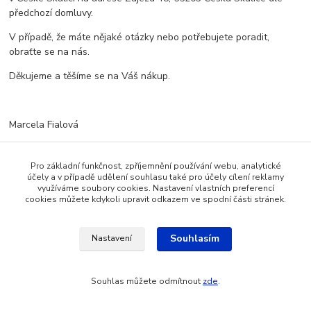
předchozí domluvy.
V případě, že máte nějaké otázky nebo potřebujete poradit,
obraťte se na nás.
Děkujeme a těšíme se na Váš nákup.
Marcela Fialová
mob:+420 704 200 366
Pro základní funkčnost, zpříjemnění používání webu, analytické
www.czdeti.cz
účely a v případě udělení souhlasu také pro účely cílení reklamy
využíváme soubory cookies. Nastavení vlastních preferencí
email: info@czdeti.cz
cookies můžete kdykoli upravit odkazem ve spodní části stránek.
Souhlasím
Nastavení
Katalog internetových obchodů
Souhlas můžete odmítnout
zde
.
Vytvořeno na
Eshop-rychle.cz