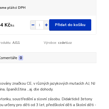
sme plátci DPH
4 Kč
Přidat do košíku
/
ks
roduktu:
AJ11
Výrobce:
czdeti.cz
Komentáře
0
kovány značkou CE, v různých jazykových mutacích AJ, NJ
, španělština ...aj. dle dohody.
motoriku, soustředění a slovní zásobu. Didaktické žetony
určeny pro děti od 3 let, předškolní děti a školní děti -