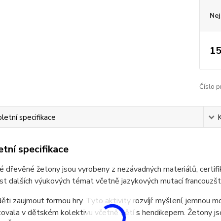
Nej
15
Číslo p
etní specifikace
tní specifikace
é dřevěné žetony jsou vyrobeny z nezávadných materiálů, certifi
st dalších výukových témat včetně jazykových mutací francouzština
děti zaujmout formou hry. Tyto aktivity rozvíjí: myšlení, jemnou 
ovala v dětském kolektivu včetně dětí s hendikepem. Žetony jsou 