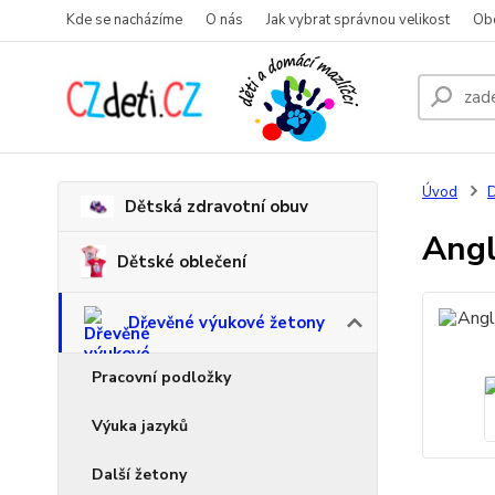
Kde se nacházíme
O nás
Jak vybrat správnou velikost
Ob
Úvod
D
Dětská zdravotní obuv
Angl
Dětské oblečení
Dřevěné výukové žetony
Pracovní podložky
Výuka jazyků
Další žetony