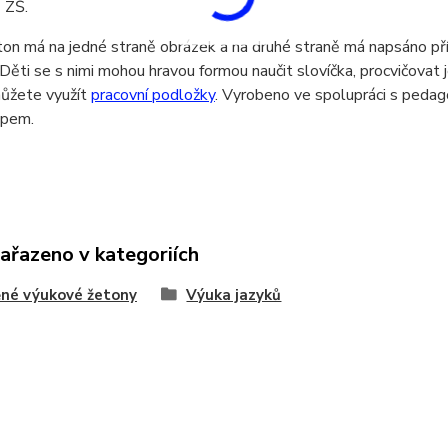
 ZŠ.
on má na jedné straně obrázek a na druhé straně má napsáno pří
. Děti se s nimi mohou hravou formou naučit slovíčka, procvičovat j
ůžete využít
pracovní podložky
. Vyrobeno ve spolupráci s pedag
epem.
zařazeno v kategoriích
né výukové žetony
Výuka jazyků