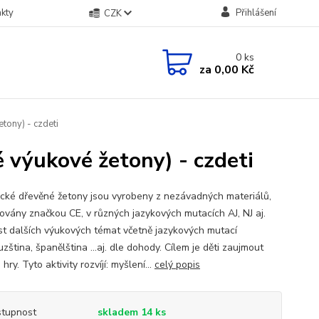
kty
Přihlášení
CZK
0
ks
za
0,00 Kč
tony) - czdeti
é výukové žetony) - czdeti
ické dřevěné žetony jsou vyrobeny z nezávadných materiálů,
ikovány značkou CE, v různých jazykových mutacích AJ, NJ aj.
t dalších výukových témat včetně jazykových mutací
zština, španělština ...aj. dle dohody. Cílem je děti zaujmout
hry. Tyto aktivity rozvíjí: myšlení...
celý popis
tupnost
skladem 14 ks