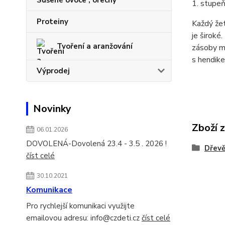
Sušené ovoce , ořechy
1. stupeň
Proteiny
Každý žet
je široké
Tvoření a aranžování
zásoby m
s hendik
Výprodej
Novinky
Zboží 
06.01.2026
DOVOLENÁ-Dovolená 23.4 - 3.5 . 2026 !
Dřevě
číst celé
30.10.2021
Komunikace
Pro rychlejší komunikaci využijte
emailovou adresu: info@czdeti.cz
číst celé