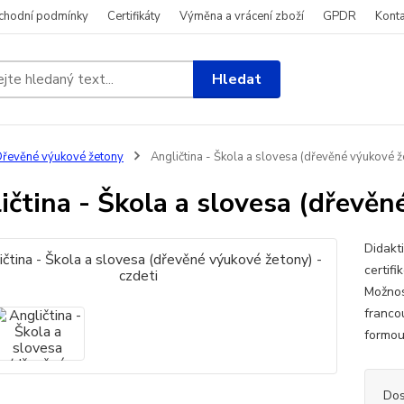
chodní podmínky
Certifikáty
Výměna a vrácení zboží
GPDR
Konta
Hledat
řevěné výukové žetony
Angličtina - Škola a slovesa (dřevěné výukové že
ičtina - Škola a slovesa (dřevěn
Didakt
certif
Možnos
francou
formou 
Dos