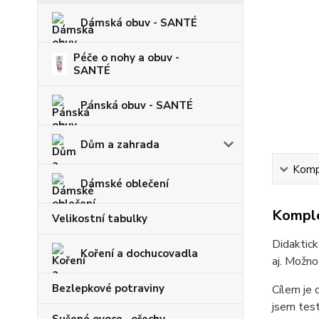
Dámská obuv - SANTÉ
Péče o nohy a obuv -
SANTÉ
Pánská obuv - SANTÉ
Dům a zahrada
Kompl
Dámské oblečení
Komple
Velikostní tabulky
Didaktick
Koření a dochucovadla
aj. Možno
Bezlepkové potraviny
Cílem je 
jsem test