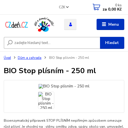
0
ks
CZK
za
0,00 Kč
Menu
Hledat
Úvod
Dům a zahrada
BIO Stop plísním - 250 ml
BIO Stop plísním - 250 ml
Bioenzymatický přípravek STOP PLÍSNÍM nepřímým způsobem omezuje
růst plísní. Je vhodný na : stěny, omítky, zdiva, spáry, okolo van, umyvadel,