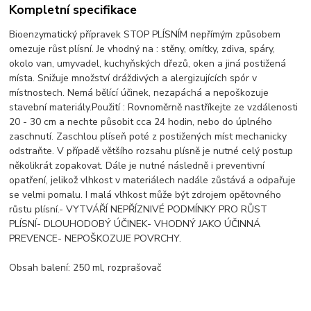
Kompletní specifikace
Bioenzymatický přípravek STOP PLÍSNÍM nepřímým způsobem
omezuje růst plísní. Je vhodný na : stěny, omítky, zdiva, spáry,
okolo van, umyvadel, kuchyňských dřezů, oken a jiná postižená
místa. Snižuje množství dráždivých a alergizujících spór v
místnostech. Nemá bělící účinek, nezapáchá a nepoškozuje
stavební materiály.Použití : Rovnoměrně nastříkejte ze vzdálenosti
20 - 30 cm a nechte působit cca 24 hodin, nebo do úplného
zaschnutí. Zaschlou plíseň poté z postižených míst mechanicky
odstraňte. V případě většího rozsahu plísně je nutné celý postup
několikrát zopakovat. Dále je nutné následně i preventivní
opatření, jelikož vlhkost v materiálech nadále zůstává a odpařuje
se velmi pomalu. I malá vlhkost může být zdrojem opětovného
růstu plísní.- VYTVÁŘÍ NEPŘÍZNIVÉ PODMÍNKY PRO RŮST
PLÍSNÍ- DLOUHODOBÝ ÚČINEK- VHODNÝ JAKO ÚČINNÁ
PREVENCE- NEPOŠKOZUJE POVRCHY.
Obsah balení: 250 ml, rozprašovač