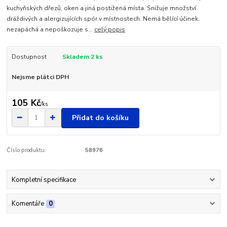
kuchyňských dřezů, oken a jiná postižená místa. Snižuje množství
dráždivých a alergizujících spór v místnostech. Nemá bělící účinek,
nezapáchá a nepoškozuje s...
celý popis
Dostupnost
Skladem 2 ks
Nejsme plátci DPH
105 Kč
/
ks
Přidat do košíku
Číslo produktu:
58976
Kompletní specifikace
Komentáře
0