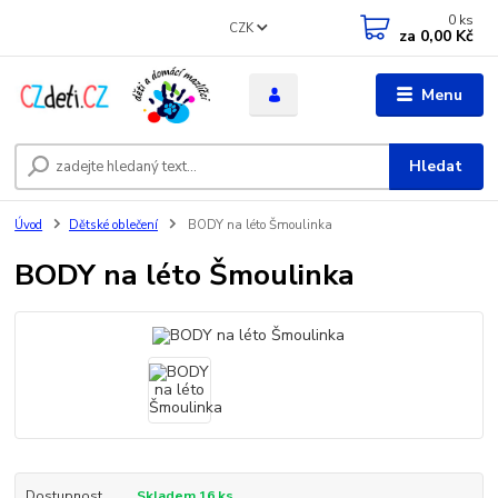
0
ks
CZK
za
0,00 Kč
Menu
Hledat
Úvod
Dětské oblečení
BODY na léto Šmoulinka
BODY na léto Šmoulinka
Dostupnost
Skladem 16 ks