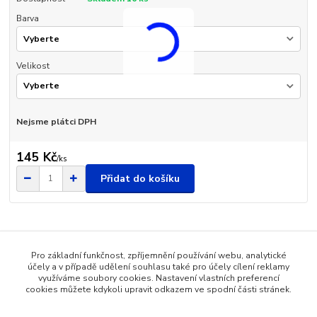
Barva
Velikost
Nejsme plátci DPH
145 Kč
/
ks
Přidat do košíku
Pro základní funkčnost, zpříjemnění používání webu, analytické
Zboží zařazeno v kategoriích
účely a v případě udělení souhlasu také pro účely cílení reklamy
využíváme soubory cookies. Nastavení vlastních preferencí
Dětské oblečení
cookies můžete kdykoli upravit odkazem ve spodní části stránek.