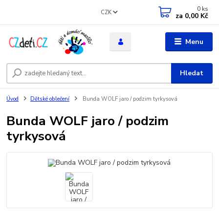
0
ks
CZK
za
0,00 Kč
Menu
Hledat
Úvod
Dětské oblečení
Bunda WOLF jaro / podzim tyrkysová
Bunda WOLF jaro / podzim
tyrkysová