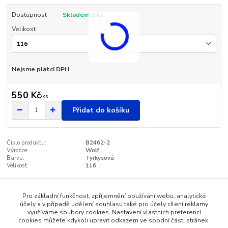
Dostupnost
Skladem 2 ks
Velikost
Nejsme plátci DPH
550 Kč
/
ks
Přidat do košíku
Číslo produktu:
B2462-2
Výrobce:
Wolf
Barva:
Tyrkysová
Velikost:
116
Pro základní funkčnost, zpříjemnění používání webu, analytické
Zboží zařazeno v kategoriích
účely a v případě udělení souhlasu také pro účely cílení reklamy
využíváme soubory cookies. Nastavení vlastních preferencí
Dětské oblečení
cookies můžete kdykoli upravit odkazem ve spodní části stránek.