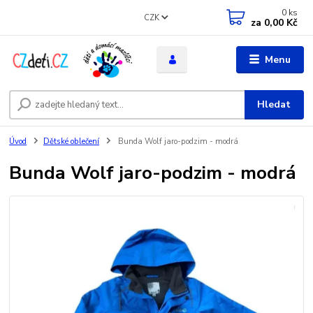
0
ks
CZK
za
0,00 Kč
Menu
Hledat
Úvod
Dětské oblečení
Bunda Wolf jaro-podzim - modrá
Bunda Wolf jaro-podzim - modrá