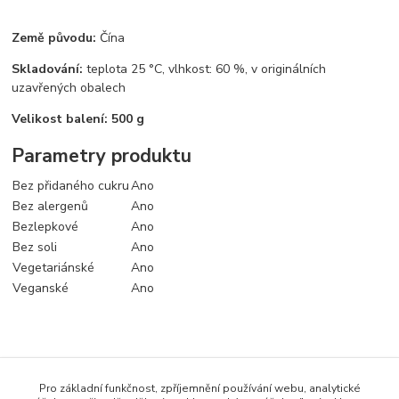
Země původu:
Čína
Skladování:
teplota 25 °C, vlhkost: 60 %, v originálních
uzavřených obalech
Velikost balení: 500 g
Parametry produktu
Bez přidaného cukru
Ano
Bez alergenů
Ano
Bezlepkové
Ano
Bez soli
Ano
Vegetariánské
Ano
Veganské
Ano
Zboží zařazeno v kategoriích
Pro základní funkčnost, zpříjemnění používání webu, analytické
Koření a dochucovadla