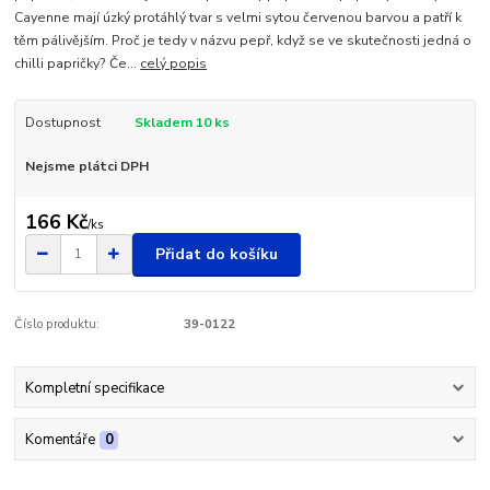
Cayenne mají úzký protáhlý tvar s velmi sytou červenou barvou a patří k
těm pálivějším. Proč je tedy v názvu pepř, když se ve skutečnosti jedná o
chilli papričky? Če...
celý popis
Dostupnost
Skladem 10 ks
Nejsme plátci DPH
166 Kč
/
ks
Přidat do košíku
Číslo produktu:
39-0122
Kompletní specifikace
Komentáře
0