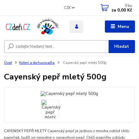
0
ks
CZK
za
0,00 Kč
Menu
Hledat
Úvod
Koření a dochucovadla
Cayenský pepř mletý 500g
Cayenský pepř mletý 500g
CAYENSKÝ PEPŘ MLETÝ Cayenský pepř je jednou z mnoha odrůd chilli
papriček, tudíž se nejedná o opravdový pepř. Chilli papričky odrůdy