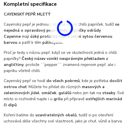
Kompletní specifikace
CAYENSKÝ PEPŘ MLETÝ
Cayenský pepř je jednou z mnoha odrůd chilli papriček, tudíž
se
nejedná o opravdový pepř
.
Chilli papričky odrůdy
Cayenne
mají
úzký protáhlý tvar s velmi sytou červenou
barvou
a patří k těm
pálivějším.
Proč je tedy v názvu pepř, když se ve skutečnosti jedná o chilli
papričky?
Český název vznikl nesprávným překladem z
angličtiny
, protože ´´pepper´´ znamená nejenom pepř, ale i
papriku včetně chilli.
Cayenský pepř se hodí
do všech pokrmů
, kde je potřeba
docílit
ostrou chuť
. Můžete ho přidat do různých
masových a
zeleninových jídel
,
omáček
,
gulášů
nebo jen tak na
steaky
. Své
místo si rozhodně najde i u
grilu
při přípravě
ostřejších marinád
či dipů
.
Koření balíme do
uzavíratelných obalů
, tudíž si po otevření
uchovává déle všechny své vlastnosti, jako je chuť, vůně a barva.