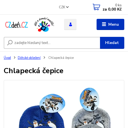
0
ks
CZK
za
0,00 Kč
Menu
Hledat
Úvod
Dětské oblečení
Chlapecká čepice
Chlapecká čepice