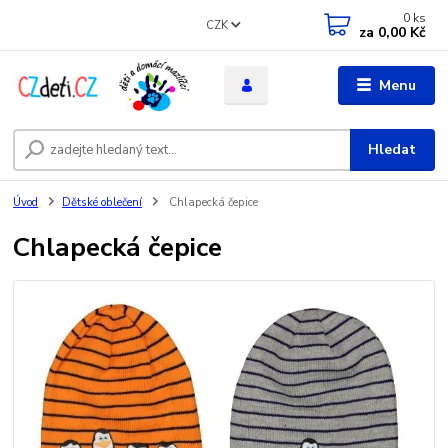
0
ks
CZK
za
0,00 Kč
Menu
Hledat
Úvod
Dětské oblečení
Chlapecká čepice
Chlapecká čepice