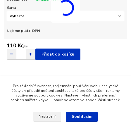
Barva
Nejsme plátci DPH
110 Kč
/
ks
Přidat do košíku
Pro základní funkčnost, zpříjemnění používání webu, analytické
Zboží zařazeno v kategoriích
účely a v případě udělení souhlasu také pro účely cílení reklamy
využíváme soubory cookies. Nastavení vlastních preferencí
Dětské oblečení
cookies můžete kdykoli upravit odkazem ve spodní části stránek.
Souhlasím
Nastavení
Katalog internetových obchodů