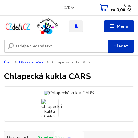
0
ks
CZK
za
0,00 Kč
Menu
Hledat
Úvod
Dětské oblečení
Chlapecká kukla CARS
Chlapecká kukla CARS
Dostupnost
Skladem 10 ks