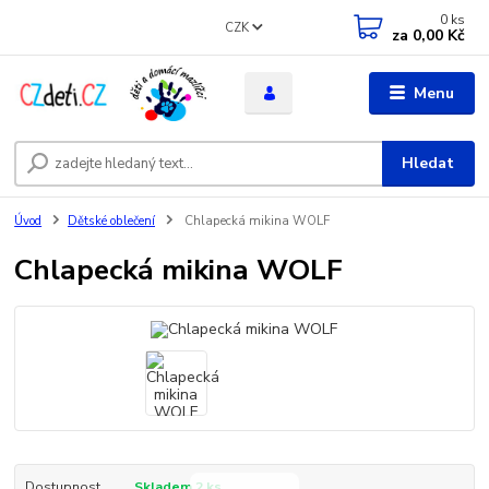
0
ks
CZK
za
0,00 Kč
Menu
Hledat
Úvod
Dětské oblečení
Chlapecká mikina WOLF
Chlapecká mikina WOLF
Dostupnost
Skladem 2 ks