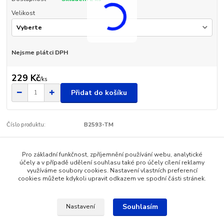
Velikost
Nejsme plátci DPH
229 Kč
/
ks
Přidat do košíku
Číslo produktu:
B2593-TM
Pro základní funkčnost, zpříjemnění používání webu, analytické
Zboží zařazeno v kategoriích
účely a v případě udělení souhlasu také pro účely cílení reklamy
využíváme soubory cookies. Nastavení vlastních preferencí
Dětské oblečení
cookies můžete kdykoli upravit odkazem ve spodní části stránek.
Souhlasím
Nastavení