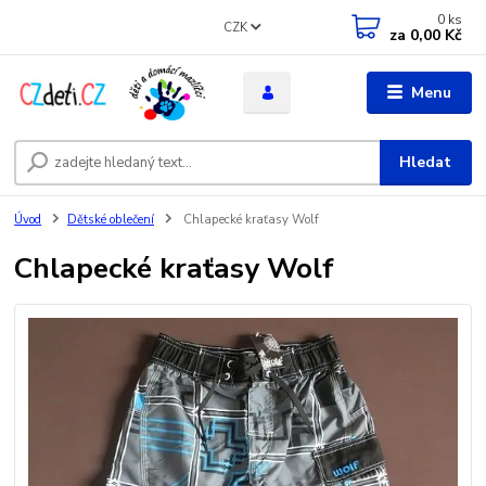
0
ks
CZK
za
0,00 Kč
Menu
Hledat
Úvod
Dětské oblečení
Chlapecké kraťasy Wolf
Chlapecké kraťasy Wolf