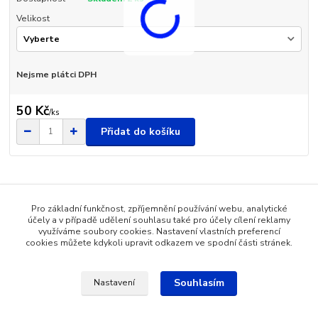
Velikost
Nejsme plátci DPH
50 Kč
/
ks
Přidat do košíku
Pro základní funkčnost, zpříjemnění používání webu, analytické
Zboží zařazeno v kategoriích
účely a v případě udělení souhlasu také pro účely cílení reklamy
využíváme soubory cookies. Nastavení vlastních preferencí
Dětské oblečení
cookies můžete kdykoli upravit odkazem ve spodní části stránek.
Souhlasím
Nastavení
Katalog internetových obchodů