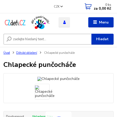
0
ks
CZK
za
0,00 Kč
Menu
Hledat
Úvod
Dětské oblečení
Chlapecké punčocháče
Chlapecké punčocháče
Dostupnost
Skladem 2 ks