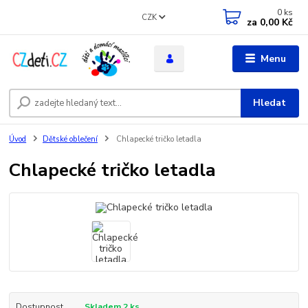
0
ks
CZK
za
0,00 Kč
Menu
Hledat
Úvod
Dětské oblečení
Chlapecké tričko letadla
Chlapecké tričko letadla
Dostupnost
Skladem 2 ks