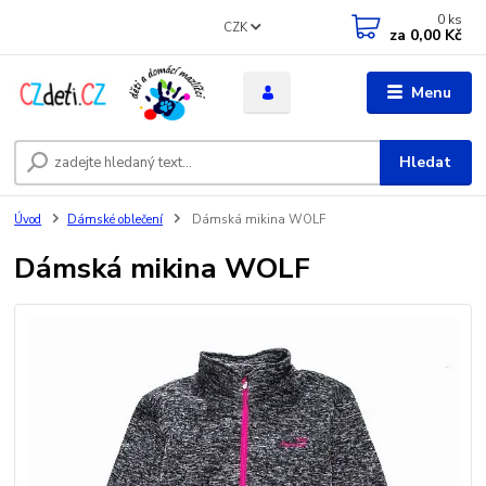
0
ks
CZK
za
0,00 Kč
Menu
Hledat
Úvod
Dámské oblečení
Dámská mikina WOLF
Dámská mikina WOLF