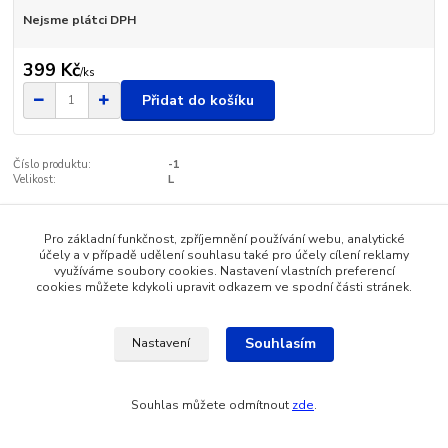
Nejsme plátci DPH
399 Kč
/
ks
Přidat do košíku
Číslo produktu:
-1
Velikost:
L
Pro základní funkčnost, zpříjemnění používání webu, analytické
Zboží zařazeno v kategoriích
účely a v případě udělení souhlasu také pro účely cílení reklamy
využíváme soubory cookies. Nastavení vlastních preferencí
Dámské oblečení
cookies můžete kdykoli upravit odkazem ve spodní části stránek.
Souhlasím
Nastavení
Katalog internetových obchodů
Souhlas můžete odmítnout
zde
.
Vytvořeno na
Eshop-rychle.cz