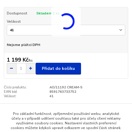
Dostupnost
Skladem 1 ks
Velikost
Nejsme plátci DPH
1 199 Kč
/
ks
Přidat do košíku
Číslo produktu:
AO/11192 CREAM-5
EAN kód:
8591763733752
Velikost:
41
Pro základní funkčnost, zpříjemnění používání webu, analytické
Zboží zařazeno v kategoriích
účely a v případě udělení souhlasu také pro účely cílení reklamy
využíváme soubory cookies. Nastavení vlastních preferencí
Dámská obuv - SANTÉ
cookies můžete kdykoli upravit odkazem ve spodní části stránek.