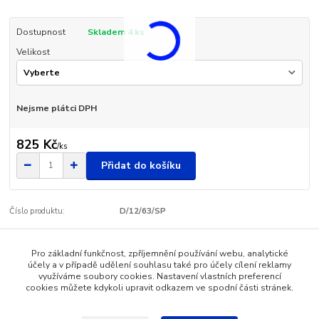
Dostupnost
Skladem 4 ks
Velikost
Nejsme plátci DPH
825 Kč
/
ks
Přidat do košíku
Číslo produktu:
D/12/63/SP
Pro základní funkčnost, zpříjemnění používání webu, analytické
Zboží zařazeno v kategoriích
účely a v případě udělení souhlasu také pro účely cílení reklamy
využíváme soubory cookies. Nastavení vlastních preferencí
Dámská obuv - SANTÉ
cookies můžete kdykoli upravit odkazem ve spodní části stránek.