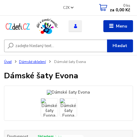
0
ks
CZK
za
0,00 Kč
Menu
Hledat
Úvod
Dámské oblečení
Dámské šaty Evona
Dámské šaty Evona
Dostupnost
Skladem 1 ks