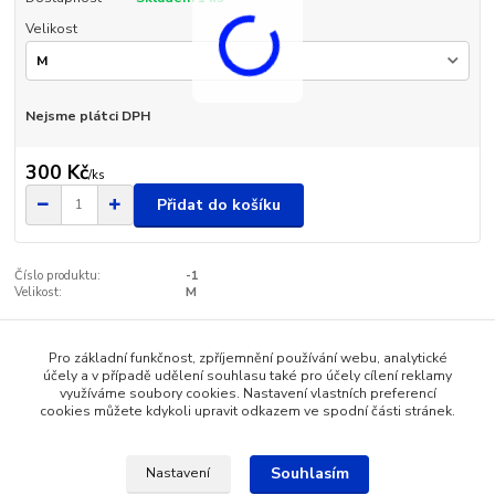
Velikost
Nejsme plátci DPH
300 Kč
/
ks
Přidat do košíku
Číslo produktu:
-1
Velikost:
M
Pro základní funkčnost, zpříjemnění používání webu, analytické
Zboží zařazeno v kategoriích
účely a v případě udělení souhlasu také pro účely cílení reklamy
využíváme soubory cookies. Nastavení vlastních preferencí
Dámské oblečení
cookies můžete kdykoli upravit odkazem ve spodní části stránek.
Souhlasím
Nastavení