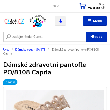
0
ks
CZK
za
0,00 Kč
Menu
Hledat
Úvod
Dámská obuv - SANTÉ
Dámské zdravotní pantofle PO/8108
Capria
Dámské zdravotní pantofle
PO/8108 Capria
Novinka