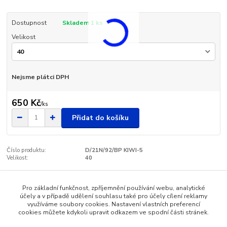
Dostupnost
Skladem 1 ks
Velikost
Nejsme plátci DPH
650 Kč
/
ks
Přidat do košíku
Číslo produktu:
D/21N/92/BP KIWI-5
Velikost:
40
Pro základní funkčnost, zpříjemnění používání webu, analytické
Zboží zařazeno v kategoriích
účely a v případě udělení souhlasu také pro účely cílení reklamy
využíváme soubory cookies. Nastavení vlastních preferencí
Dámská obuv - SANTÉ
cookies můžete kdykoli upravit odkazem ve spodní části stránek.