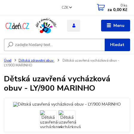
0
ks
CZK
za
0,00 Kč
Menu
Hledat
Úvod
Dětská zdravotní obuv
Dětská uzavřená vycházková obuv -
LY/900 MARINHO
Dětská uzavřená vycházková
obuv - LY/900 MARINHO