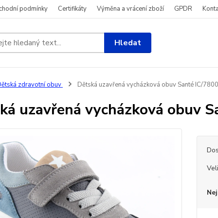
chodní podmínky
Certifikáty
Výměna a vrácení zboží
GPDR
Konta
Hledat
ětská zdravotní obuv
Dětská uzavřená vycházková obuv Santé IC/780
ká uzavřená vycházková obuv S
Dos
Vel
Nej