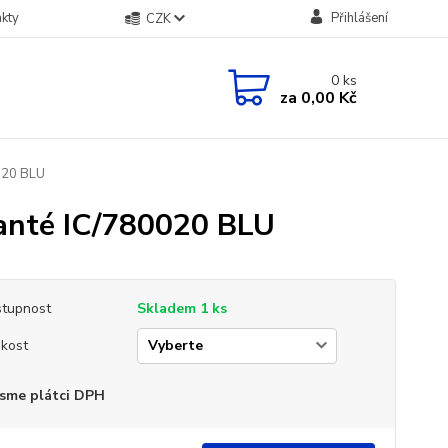
kty
Přihlášení
CZK
0
ks
za
0,00 Kč
020 BLU
anté IC/780020 BLU
tupnost
Skladem 1 ks
ikost
sme plátci DPH