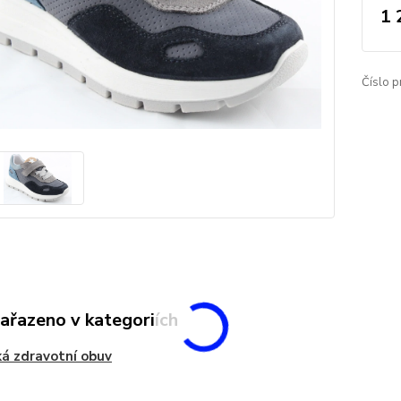
1 
Číslo p
zařazeno v kategoriích
á zdravotní obuv