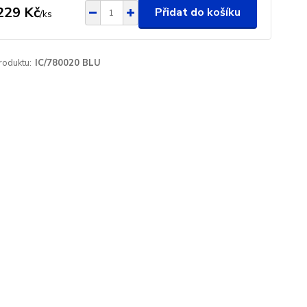
229 Kč
Přidat do košíku
/
ks
roduktu:
IC/780020 BLU