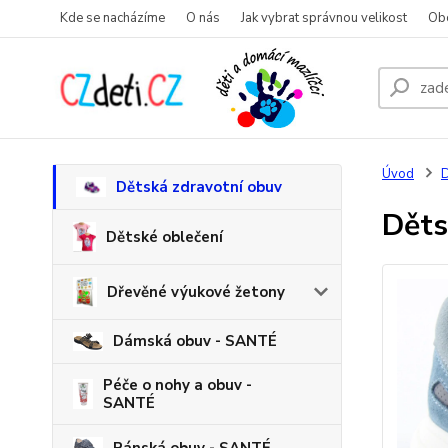
Kde se nacházíme
O nás
Jak vybrat správnou velikost
Ob
Úvod
D
Dětská zdravotní obuv
Děts
Dětské oblečení
Dřevěné výukové žetony
Dámská obuv - SANTÉ
Péče o nohy a obuv -
SANTÉ