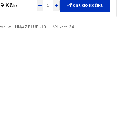
9 Kč
Přidat do košíku
/
ks
roduktu:
HN/47 BLUE -10
Velikost:
34