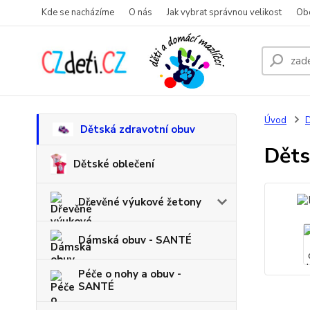
Kde se nacházíme
O nás
Jak vybrat správnou velikost
Ob
Úvod
D
Dětská zdravotní obuv
Děts
Dětské oblečení
Dřevěné výukové žetony
Dámská obuv - SANTÉ
Péče o nohy a obuv -
SANTÉ