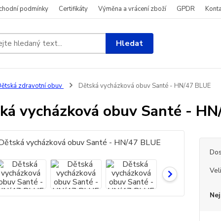
chodní podmínky
Certifikáty
Výměna a vrácení zboží
GPDR
Konta
Hledat
ětská zdravotní obuv
Dětská vycházková obuv Santé - HN/47 BLUE
ká vycházková obuv Santé - HN
Dos
Vel
Nej