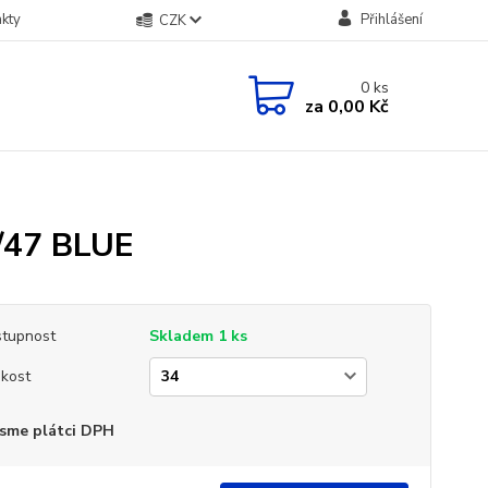
kty
Přihlášení
CZK
0
ks
za
0,00 Kč
/47 BLUE
tupnost
Skladem 1 ks
ikost
sme plátci DPH