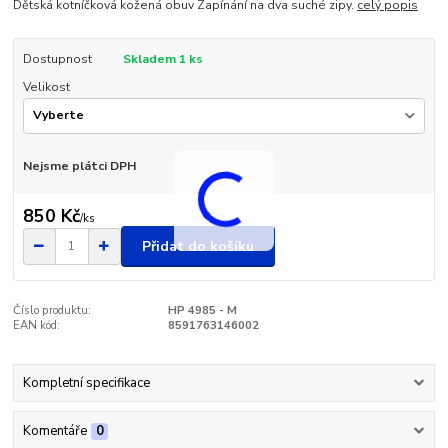
Dětská kotníčková kožená obuv Zapínání na dva suché zipy.
celý popis
Dostupnost
Skladem 1 ks
Velikost
Nejsme plátci DPH
850 Kč
/
ks
Přidat do košíku
Číslo produktu:
HP 4985 - M
EAN kód:
8591763146002
Kompletní specifikace
Komentáře
0