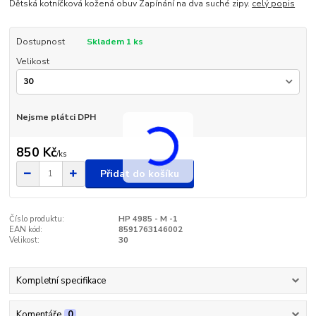
Dětská kotníčková kožená obuv Zapínání na dva suché zipy.
celý popis
Dostupnost
Skladem 1 ks
Velikost
Nejsme plátci DPH
850 Kč
/
ks
Přidat do košíku
Číslo produktu:
HP 4985 - M -1
EAN kód:
8591763146002
Velikost:
30
Kompletní specifikace
Komentáře
0