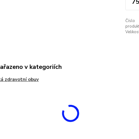
75
Číslo
produkt
Velikos
zařazeno v kategoriích
á zdravotní obuv