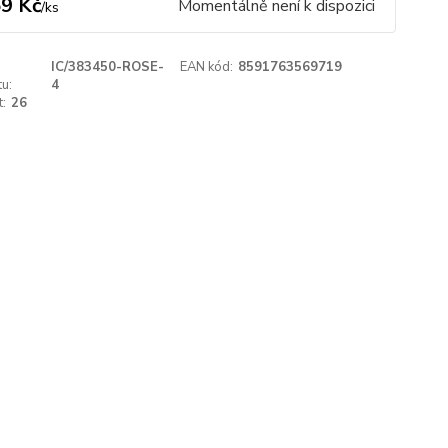
9 Kč
Momentálně není k dispozici
/
ks
IC/383450-ROSE-
EAN kód:
8591763569719
u:
4
t:
26