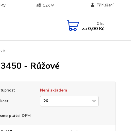
kty
Přihlášení
CZK
0
ks
za
0,00 Kč
ové
83450 - Růžové
tupnost
Není skladem
ikost
sme plátci DPH