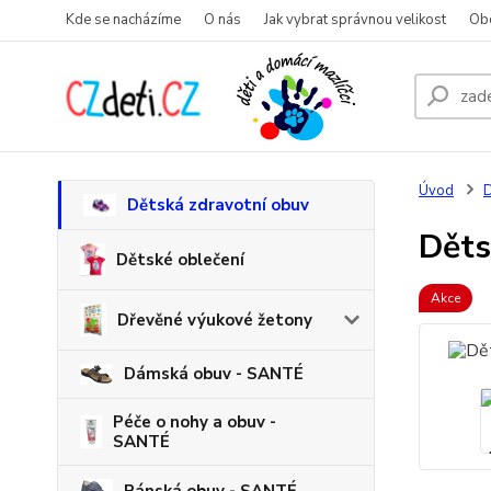
Kde se nacházíme
O nás
Jak vybrat správnou velikost
Ob
Úvod
D
Dětská zdravotní obuv
Děts
Dětské oblečení
Akce
Dřevěné výukové žetony
Dámská obuv - SANTÉ
Péče o nohy a obuv -
SANTÉ