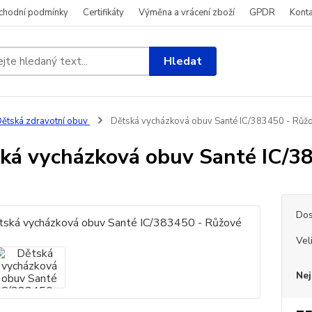
chodní podmínky
Certifikáty
Výměna a vrácení zboží
GPDR
Konta
Hledat
ětská zdravotní obuv
Dětská vycházková obuv Santé IC/383450 - Růž
ká vycházková obuv Santé IC/3
Dos
Vel
Nej