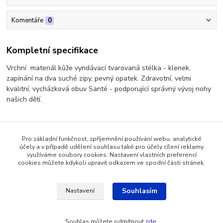
Komentáře
0
Kompletní specifikace
Vrchní materiál kůže vyndávací tvarovaná stélka - klenek,
zapínání na dva suché zipy, pevný opatek. Zdravotní, velmi
kvalitní, vycházková obuv Santé - podporující správný vývoj nohy
našich dětí.
Pro základní funkčnost, zpříjemnění používání webu, analytické
Zboží zařazeno v kategoriích
účely a v případě udělení souhlasu také pro účely cílení reklamy
využíváme soubory cookies. Nastavení vlastních preferencí
Dětská zdravotní obuv
cookies můžete kdykoli upravit odkazem ve spodní části stránek.
Souhlasím
Nastavení
Katalog internetových obchodů
Souhlas můžete odmítnout
zde
.