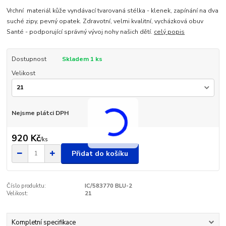
Vrchní materiál kůže vyndávací tvarovaná stélka - klenek, zapínání na dva
suché zipy, pevný opatek. Zdravotní, velmi kvalitní, vycházková obuv
Santé - podporující správný vývoj nohy našich dětí.
celý popis
Dostupnost
Skladem 1 ks
Velikost
Nejsme plátci DPH
920 Kč
/
ks
Přidat do košíku
Číslo produktu:
IC/583770 BLU-2
Velikost:
21
Kompletní specifikace