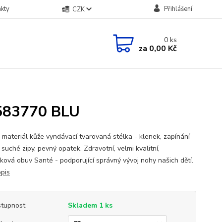
kty
Přihlášení
CZK
0
ks
za
0,00 Kč
/583770 BLU
 materiál kůže vyndávací tvarovaná stélka - klenek, zapínání
suché zipy, pevný opatek. Zdravotní, velmi kvalitní,
ková obuv Santé - podporující správný vývoj nohy našich dětí.
opis
tupnost
Skladem 1 ks