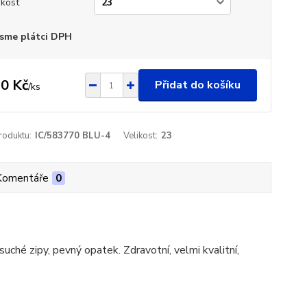
ikost
sme plátci DPH
0 Kč
Přidat do košíku
/
ks
roduktu:
IC/583770 BLU-4
Velikost:
23
Komentáře
0
uché zipy, pevný opatek. Zdravotní, velmi kvalitní,