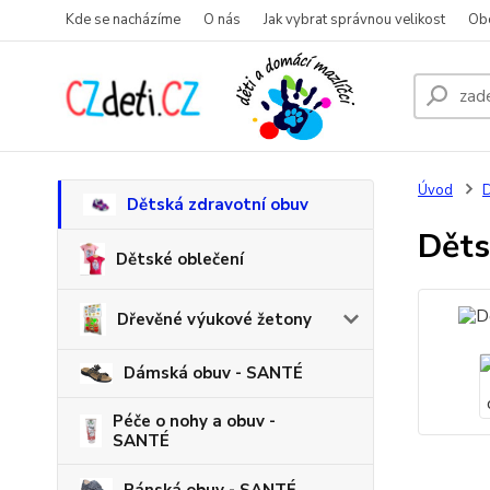
Kde se nacházíme
O nás
Jak vybrat správnou velikost
Ob
Úvod
D
Dětská zdravotní obuv
Děts
Dětské oblečení
Dřevěné výukové žetony
Dámská obuv - SANTÉ
Péče o nohy a obuv -
SANTÉ