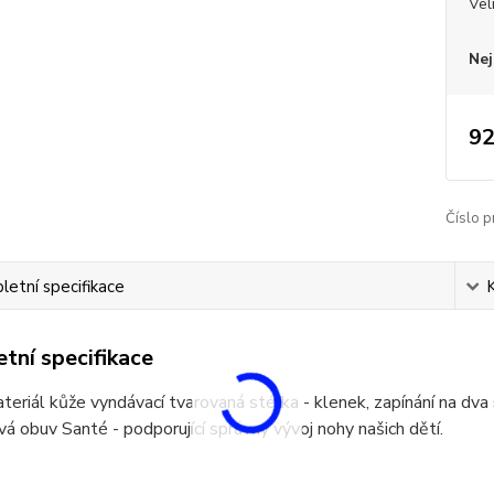
Vel
Nej
92
Číslo p
etní specifikace
tní specifikace
teriál kůže vyndávací tvarovaná stélka - klenek, zapínání na dva s
á obuv Santé - podporující správný vývoj nohy našich dětí.