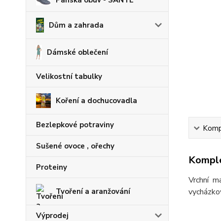
Pánská obuv - SANTÉ
Dům a zahrada
Dámské oblečení
Velikostní tabulky
Koření a dochucovadla
Bezlepkové potraviny
Kompl
Sušené ovoce , ořechy
Komple
Proteiny
Vrchní ma
vycházkov
Tvoření a aranžování
Výprodej