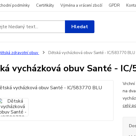
chodní podmínky
Certifikáty
Výměna a vrácení zboží
GPDR
Konta
Hledat
ětská zdravotní obuv
Dětská vycházková obuv Santé - IC/583770 BLU
ká vycházková obuv Santé - IC
Vrchní
na dva 
vycház
celý p
Dos