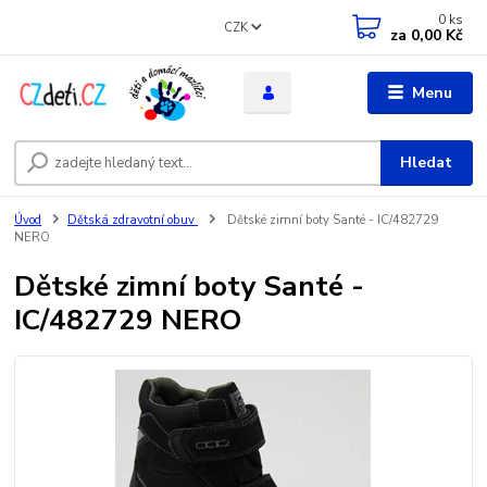
0
ks
CZK
za
0,00 Kč
Menu
Hledat
Úvod
Dětská zdravotní obuv
Dětské zimní boty Santé - IC/482729
NERO
Dětské zimní boty Santé -
IC/482729 NERO