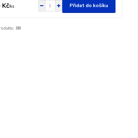
 Kč
Přidat do košíku
/
ks
roduktu:
0R