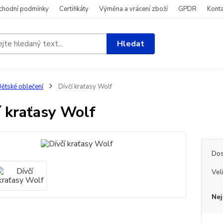
chodní podmínky
Certifikáty
Výměna a vrácení zboží
GPDR
Konta
Hledat
ětské oblečení
Dívčí kraťasy Wolf
í kraťasy Wolf
Dos
Vel
Nej