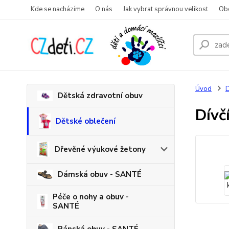
Kde se nacházíme
O nás
Jak vybrat správnou velikost
Ob
Úvod
D
Dětská zdravotní obuv
Dívč
Dětské oblečení
Dřevěné výukové žetony
Dámská obuv - SANTÉ
Péče o nohy a obuv -
SANTÉ