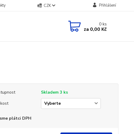
kty
Přihlášení
CZK
0
ks
za
0,00 Kč
tupnost
Skladem 3 ks
ikost
sme plátci DPH