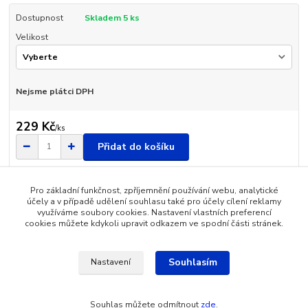
Dostupnost
Skladem 5 ks
Velikost
Nejsme plátci DPH
229 Kč
/
ks
Přidat do košíku
Pro základní funkčnost, zpříjemnění používání webu, analytické
účely a v případě udělení souhlasu také pro účely cílení reklamy
využíváme soubory cookies. Nastavení vlastních preferencí
cookies můžete kdykoli upravit odkazem ve spodní části stránek.
Zboží zařazeno v kategoriích
Dětské oblečení
Souhlasím
Nastavení
Souhlas můžete odmítnout
zde
.