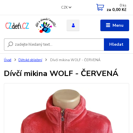
0
ks
CZK
za
0,00 Kč
Menu
Hledat
Úvod
Dětské oblečení
Dívčí mikina WOLF - ČERVENÁ
Dívčí mikina WOLF - ČERVENÁ