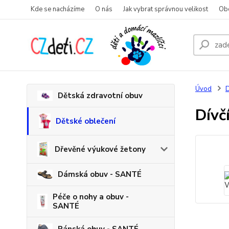
Kde se nacházíme
O nás
Jak vybrat správnou velikost
Ob
Úvod
D
Dětská zdravotní obuv
Dívč
Dětské oblečení
Dřevěné výukové žetony
Dámská obuv - SANTÉ
Péče o nohy a obuv -
SANTÉ