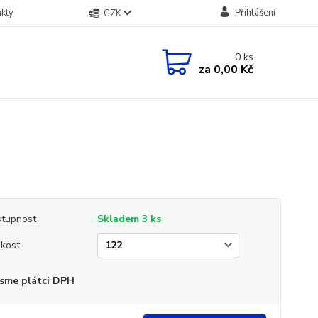
kty
Přihlášení
CZK
0
ks
za
0,00 Kč
tupnost
Skladem 3 ks
ikost
sme plátci DPH