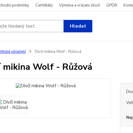
chodní podmínky
Certifikáty
Výměna a vrácení zboží
GPDR
Konta
Hledat
ětské oblečení
Dívčí mikina Wolf - Růžová
í mikina Wolf - Růžová
Dos
Vel
Nej