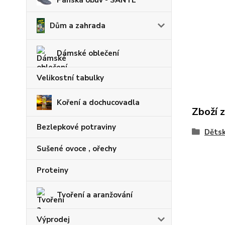
Pánská obuv - SANTÉ
Dům a zahrada
Dámské oblečení
Velikostní tabulky
Koření a dochucovadla
Zboží 
Bezlepkové potraviny
Dětsk
Sušené ovoce , ořechy
Proteiny
Tvoření a aranžování
Výprodej