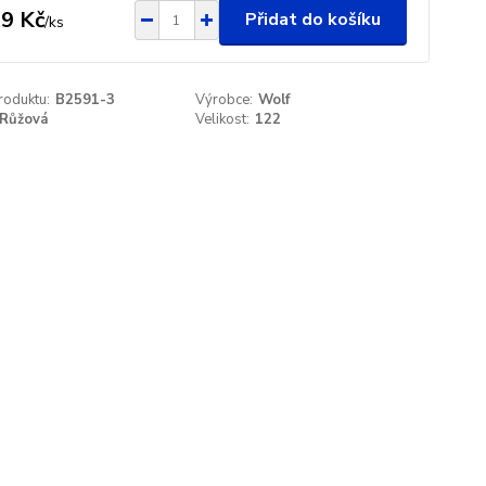
9 Kč
Přidat do košíku
/
ks
roduktu:
B2591-3
Výrobce:
Wolf
Růžová
Velikost:
122