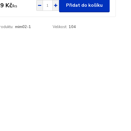
9 Kč
Přidat do košíku
/
ks
roduktu:
mim02-1
Velikost:
104