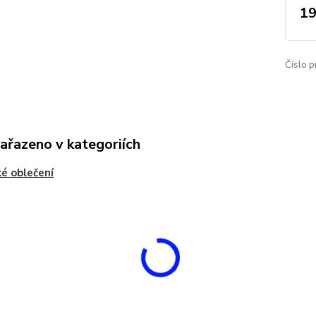
19
Číslo p
zařazeno v kategoriích
é oblečení