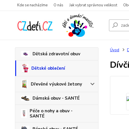
Kde se nacházíme
O nás
Jak vybrat správnou velikost
Ob
Úvod
D
Dětská zdravotní obuv
Dívč
Dětské oblečení
Dřevěné výukové žetony
Dámská obuv - SANTÉ
Péče o nohy a obuv -
SANTÉ