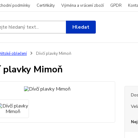
chodní podmínky
Certifikáty
Výměna a vrácení zboží
GPDR
Konta
Hledat
ětské oblečení
Dívčí plavky Mimoň
í plavky Mimoň
Dos
Vel
Nej