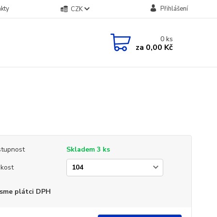
kty
Přihlášení
CZK
0
ks
za
0,00 Kč
tupnost
Skladem 3 ks
ikost
sme plátci DPH