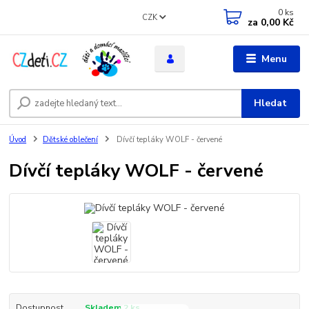
0
ks
CZK
za
0,00 Kč
Menu
Hledat
Úvod
Dětské oblečení
Dívčí tepláky WOLF - červené
Dívčí tepláky WOLF - červené
Dostupnost
Skladem 2 ks