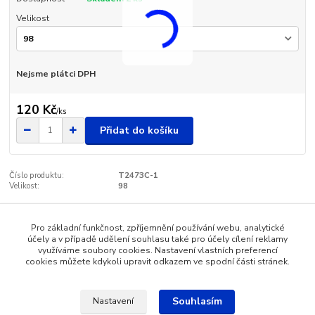
Velikost
Nejsme plátci DPH
120 Kč
/
ks
Přidat do košíku
Číslo produktu:
T2473C-1
Velikost:
98
Pro základní funkčnost, zpříjemnění používání webu, analytické
Zboží zařazeno v kategoriích
účely a v případě udělení souhlasu také pro účely cílení reklamy
využíváme soubory cookies. Nastavení vlastních preferencí
Dětské oblečení
cookies můžete kdykoli upravit odkazem ve spodní části stránek.
Souhlasím
Nastavení