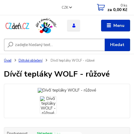
0
ks
CZK
za
0,00 Kč
Menu
Hledat
Úvod
Dětské oblečení
Dívčí tepláky WOLF - růžové
Dívčí tepláky WOLF - růžové
Dostupnost
Skladem 2 ks