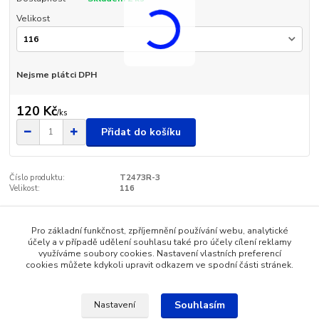
Velikost
Nejsme plátci DPH
120 Kč
/
ks
Přidat do košíku
Číslo produktu:
T2473R-3
Velikost:
116
Pro základní funkčnost, zpříjemnění používání webu, analytické
Zboží zařazeno v kategoriích
účely a v případě udělení souhlasu také pro účely cílení reklamy
využíváme soubory cookies. Nastavení vlastních preferencí
Dětské oblečení
cookies můžete kdykoli upravit odkazem ve spodní části stránek.
Souhlasím
Nastavení