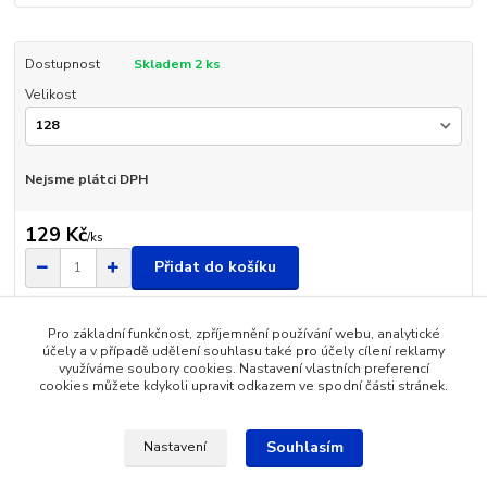
Dostupnost
Skladem 2 ks
Velikost
Nejsme plátci DPH
129 Kč
/
ks
Přidat do košíku
Pro základní funkčnost, zpříjemnění používání webu, analytické
Číslo produktu:
CT2491C-3
účely a v případě udělení souhlasu také pro účely cílení reklamy
Velikost:
128
využíváme soubory cookies. Nastavení vlastních preferencí
cookies můžete kdykoli upravit odkazem ve spodní části stránek.
Zboží zařazeno v kategoriích
Souhlasím
Nastavení
Dětské oblečení