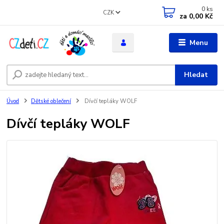
0
ks
CZK
za
0,00 Kč
Menu
Hledat
Úvod
Dětské oblečení
Dívčí tepláky WOLF
Dívčí tepláky WOLF