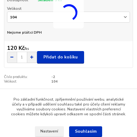
Velikost
Nejsme plátci DPH
120 Kč
/
ks
Přidat do košíku
Číslo produktu:
-2
Velikost:
104
Pro základní funkčnost, zpříjemnění používání webu, analytické
Zboží zařazeno v kategoriích
účely a v případě udělení souhlasu také pro účely cílení reklamy
využíváme soubory cookies. Nastavení vlastních preferencí
Dětské oblečení
cookies můžete kdykoli upravit odkazem ve spodní části stránek.
Souhlasím
Nastavení