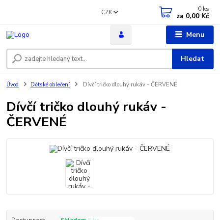
0
ks
CZK
za
0,00 Kč
Menu
Hledat
Úvod
Dětské oblečení
Dívčí tričko dlouhý rukáv - ČERVENÉ
Dívčí tričko dlouhý rukáv -
ČERVENÉ
Dostupnost
Skladem 5 ks