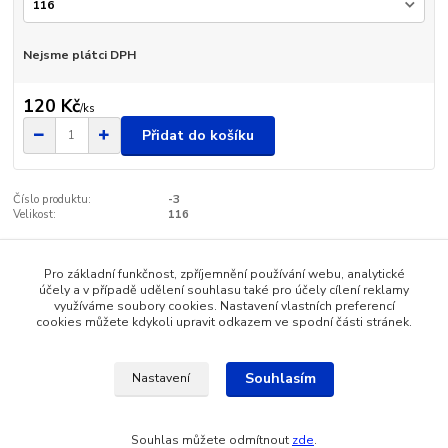
Nejsme plátci DPH
120 Kč
/
ks
Přidat do košíku
Číslo produktu:
-3
Velikost:
116
Pro základní funkčnost, zpříjemnění používání webu, analytické
Zboží zařazeno v kategoriích
účely a v případě udělení souhlasu také pro účely cílení reklamy
využíváme soubory cookies. Nastavení vlastních preferencí
Dětské oblečení
cookies můžete kdykoli upravit odkazem ve spodní části stránek.
Souhlasím
Nastavení
Katalog internetových obchodů
Souhlas můžete odmítnout
zde
.