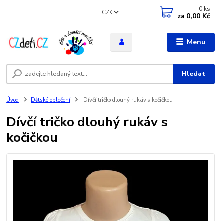
0
ks
CZK
za
0,00 Kč
Menu
Hledat
Úvod
Dětské oblečení
Dívčí tričko dlouhý rukáv s kočičkou
Dívčí tričko dlouhý rukáv s
kočičkou