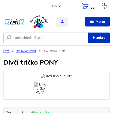
0
ks
CZK
za
0,00 Kč
Menu
Hledat
Úvod
Dětské oblečení
Dívčí tričko PONY
Dívčí tričko PONY
Dostupnost
Skladem 2 ks