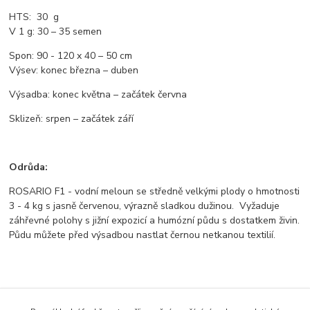
HTS
: 30 g
V 1 g
: 30 – 35 semen
Spon
: 90 - 120 x 40 – 50 cm
Výsev
: konec března – duben
Výsadba
: konec května – začátek června
Sklizeň
: srpen – začátek září
Odrůda:
ROSARIO F1 - vodní meloun se středně velkými plody o hmotnosti
3 - 4 kg s jasně červenou, výrazně sladkou dužinou. Vyžaduje
záhřevné polohy s jižní expozicí a humózní půdu s dostatkem živin.
Půdu můžete před výsadbou nastlat černou netkanou textilií.
Zboží zařazeno v kategoriích