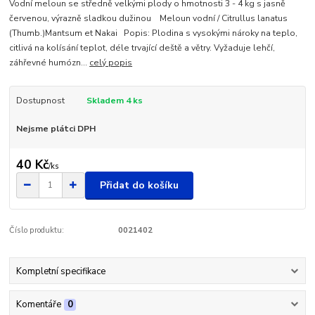
Vodní meloun se středně velkými plody o hmotnosti 3 - 4 kg s jasně
červenou, výrazně sladkou dužinou Meloun vodní / Citrullus lanatus
(Thumb.)Mantsum et Nakai Popis: Plodina s vysokými nároky na teplo,
citlivá na kolísání teplot, déle trvající deště a větry. Vyžaduje lehčí,
záhřevné humózn...
celý popis
Dostupnost
Skladem 4 ks
Nejsme plátci DPH
40 Kč
/
ks
Přidat do košíku
Číslo produktu:
0021402
Kompletní specifikace
Komentáře
0