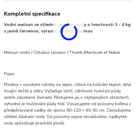
Kompletní specifikace
Vodní meloun se středně velkými plody o hmotnosti 3 - 4 kg
s jasně červenou, výrazně sladkou dužinou
Meloun vodní / Citrullus lanatus (Thumb.)Mantsum et Nakai
Popis:
Plodina s vysokými nároky na teplo, citlivá na kolísání teplot, déle
trvající deště a větry. Vyžaduje lehčí, záhřevné humózní půdy,
dobře zásobené živinami. Pěstujeme jej v nejteplejších oblastech,
výhodné je mulčování půdy folií. Vysazujeme od poloviny května z
předpěstované sadby do sponu 90–120 × 40–50 cm. Zavlažujeme
většími dávkami vody. Od poloviny srpna nezaléváme, nadbytek
vody způsobuje praskání plodů.