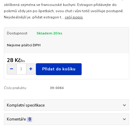
oblíbená zejména ve francouzské kuchyni. Estragon přidávejte do
pokrmů vždy jen po špetkách, svou chuť i vůni totiž uvolňuje postupně.
Nejideálnější je, přidat estragon t...
celý popis
Dostupnost
Skladem 20 ks
Nejsme plátci DPH
28 Kč
/
ks
Přidat do košíku
Číslo produktu:
39-0064
Kompletní specifikace
Komentáře
0