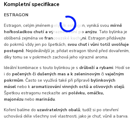
Kompletní specifikace
ESTRAGON
Estragon, celým jménem pelyněk estragon, vyniká svou
mírně
hořkosladkou chutí a výraznou vůní po anýzu
. Tato bylinka je
oblíbená zejména ve
francouzské kuchyni
. Estragon přidávejte
do pokrmů vždy jen po špetkách,
svou chuť i vůni totiž uvolňuje
postupně
. Nejideálnější je, přidat estragon těsně před dovařením,
díky tomu se v pokrmech zachová jeho výrazné aroma.
Ideální kombinace s touto bylinkou je s
drůbeží a rybami
. Hodí se
i do
pečených či dušených mas a k zeleninovým
či
vaječným
pokrmům
. Často se využívá také při přípravě
bylinkových
másel
nebo k
aromatizování vinných octů a olivových olejů
.
Špetkou estragonu nezkazíte ani
polévku, omáčku,
majonézu
nebo
marinádu
.
Koření balíme do
uzavíratelných obalů
, tudíž si po otevření
uchovává déle všechny své vlastnosti, jako je chuť, vůně a barva.