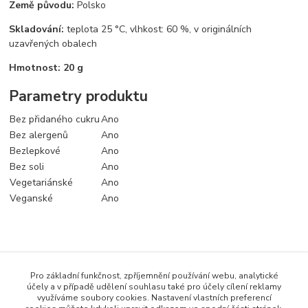
Země původu:
Polsko
Skladování:
teplota 25 °C, vlhkost: 60 %, v originálních
uzavřených obalech
Hmotnost: 20 g
Parametry produktu
Bez přidaného cukru
Ano
Bez alergenů
Ano
Bezlepkové
Ano
Bez soli
Ano
Vegetariánské
Ano
Veganské
Ano
Zboží zařazeno v kategoriích
Pro základní funkčnost, zpříjemnění používání webu, analytické
Koření a dochucovadla
účely a v případě udělení souhlasu také pro účely cílení reklamy
využíváme soubory cookies. Nastavení vlastních preferencí
Bezlepkové potraviny