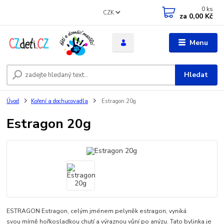
0
ks
CZK
za
0,00 Kč
Menu
Hledat
Úvod
Koření a dochucovadla
Estragon 20g
Estragon 20g
ESTRAGON Estragon, celým jménem pelyněk estragon, vyniká
svou mírně hořkosladkou chutí a výraznou vůní po anýzu. Tato bylinka je