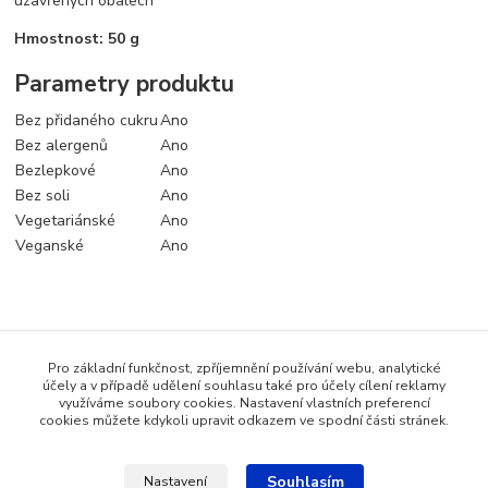
uzavřených obalech
Hmostnost: 50 g
Parametry produktu
Bez přidaného cukru
Ano
Bez alergenů
Ano
Bezlepkové
Ano
Bez soli
Ano
Vegetariánské
Ano
Veganské
Ano
Zboží zařazeno v kategoriích
Pro základní funkčnost, zpříjemnění používání webu, analytické
Koření a dochucovadla
účely a v případě udělení souhlasu také pro účely cílení reklamy
využíváme soubory cookies. Nastavení vlastních preferencí
Bezlepkové potraviny
cookies můžete kdykoli upravit odkazem ve spodní části stránek.
Souhlasím
Nastavení