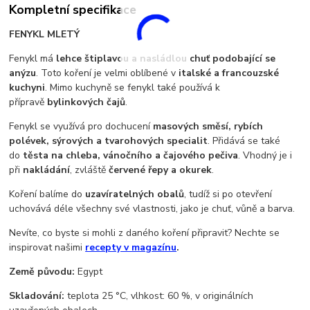
Kompletní specifikace
FENYKL MLETÝ
Fenykl má
lehce štiplavou a nasládlou chuť podobající se
anýzu
. Toto koření je velmi oblíbené v
italské a francouzské
kuchyni
. Mimo kuchyně se fenykl také používá k
přípravě
bylinkových čajů
.
Fenykl se využívá pro dochucení
masových směsí, rybích
polévek, sýrových a tvarohových specialit
. Přidává se také
do
těsta na chleba, vánočního a čajového pečiva
. Vhodný je i
při
nakládání
, zvláště
červené řepy a okurek
.
Koření balíme do
uzavíratelných obalů
, tudíž si po otevření
uchovává déle všechny své vlastnosti, jako je chuť, vůně a barva.
Nevíte, co byste si mohli z daného koření připravit? Nechte se
inspirovat našimi
recepty v magazínu
.
Země původu:
Egypt
Skladování:
teplota 25 °C, vlhkost: 60 %, v originálních