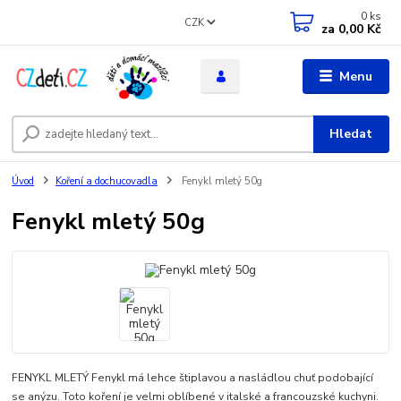
0
ks
CZK
za
0,00 Kč
Menu
Hledat
Úvod
Koření a dochucovadla
Fenykl mletý 50g
Fenykl mletý 50g
FENYKL MLETÝ Fenykl má lehce štiplavou a nasládlou chuť podobající
se anýzu. Toto koření je velmi oblíbené v italské a francouzské kuchyni.