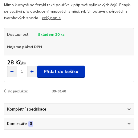
Mimo kuchyně se fenykl také používá k přípravě bylinkových čajů. Fenykl
se využívá pro dochucení masových směsí, rybích polévek, sýrových a
tvarohových specia...
celý popis
Dostupnost
Skladem 20 ks
Nejsme plátci DPH
28 Kč
/
ks
Přidat do košíku
Číslo produktu:
39-0140
Kompletní specifikace
Komentáře
0