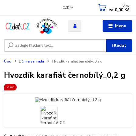
0
ks
CZK
za
0,00 Kč
Menu
Hledat
Úvod
Dům a zahrada
Hvozdík karafiát černobílý_0,2 g
Hvozdík karafiát černobílý_0,2 g
Akce