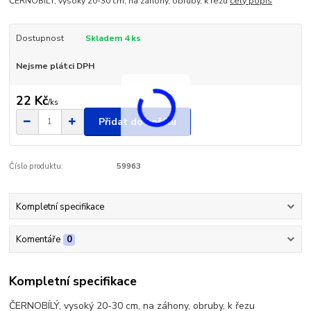
ČERNOBÍLÝ, vysoký 20-30 cm, na záhony, obruby, k řezu
celý popis
Dostupnost
Skladem 4 ks
Nejsme plátci DPH
22 Kč
/
ks
Přidat do košíku
Číslo produktu:
59963
Kompletní specifikace
Komentáře
0
Kompletní specifikace
ČERNOBÍLÝ, vysoký 20-30 cm, na záhony, obruby, k řezu