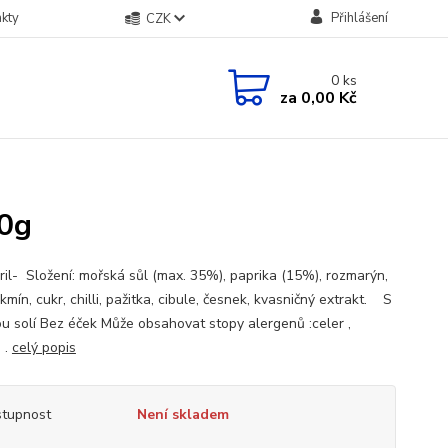
kty
Přihlášení
CZK
0
ks
za
0,00 Kč
00g
ril- Složení: mořská sůl (max. 35%), paprika (15%), rozmarýn,
kmín, cukr, chilli, pažitka, cibule, česnek, kvasničný extrakt. S
u solí Bez éček Může obsahovat stopy alergenů :celer ,
 .
celý popis
tupnost
Není skladem