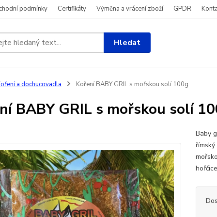
chodní podmínky
Certifikáty
Výměna a vrácení zboží
GPDR
Konta
Hledat
oření a dochucovadla
Koření BABY GRIL s mořskou solí 100g
ní BABY GRIL s mořskou solí 1
Baby g
římský 
mořsko
hořčice
Dos