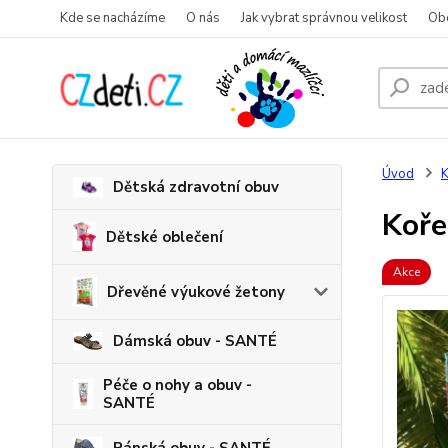
Kde se nacházíme
O nás
Jak vybrat správnou velikost
Ob
Úvod
K
Dětská zdravotní obuv
Koře
Dětské oblečení
Akce
Dřevěné výukové žetony
Dámská obuv - SANTÉ
Péče o nohy a obuv -
SANTÉ