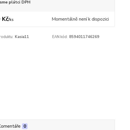
sme plátci DPH
 Kč
Momentálně není k dispozici
/
ks
roduktu:
Kasia11
EAN kód:
8594011746269
Komentáře
0