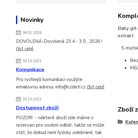
Komple
Novinky
Baby gril
06.01.2026
extrakt.
DOVOLENÁ-Dovolená 23.4 - 3.5 . 2026 !
S mořsk
číst celé
Bez
30.10.2021
Můž
Komunikace
Pro rychlejší komunikaci využijte
emailovou adresu: info@czdeti.cz
číst celé
30.10.2021
Dostupnost zboží
Zboží 
POZOR! - některé zboží zde máme v
Kořen
rezervaci pro osobní odběr, takže se může
stát, že dokud není fyzicky odebrané, tak