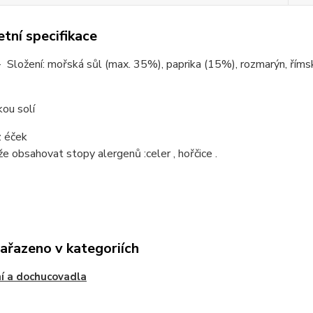
tní specifikace
- Složení: mořská sůl (max. 35%), paprika (15%), rozmarýn, římský k
ou solí
 éček
e obsahovat stopy alergenů :celer , hořčice .
zařazeno v kategoriích
í a dochucovadla