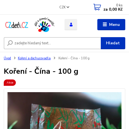
0
ks
CZK
za
0,00 Kč
Menu
Hledat
Úvod
Koření a dochucovadla
Koření - Čína - 100 g
Koření - Čína - 100 g
Akce