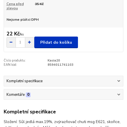
Cena před
35 Kč
slevou
Nejsme plátci DPH
22 Kč
/
ks
Přidat do košíku
Číslo produktu:
Kasia20
EAN kód:
8594011741103
Kompletní specifikace
Komentáře
0
Kompletní specifikace
Složení: Sůl jedlá max.19%, zvýrazňovač chuti msg E621, skořice,