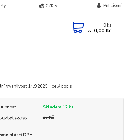
kty
Přihlášení
CZK
0
ks
za
0,00 Kč
ní trvanlivost 14.9.2025 !!
celý popis
tupnost
Skladem 12 ks
a před slevou
25 Kč
sme plátci DPH