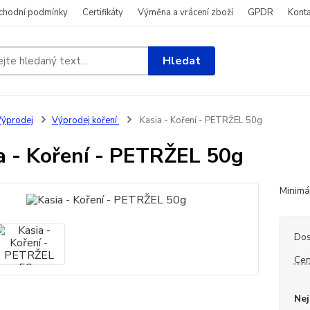
chodní podmínky
Certifikáty
Výměna a vrácení zboží
GPDR
Konta
Hledat
ýprodej
Výprodej koření
Kasia - Koření - PETRŽEL 50g
a - Koření - PETRŽEL 50g
Minimál
Dos
Cen
Nej