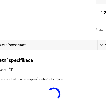
12
Číslo p
etní specifikace
tní specifikace
vodu ČR
hovat stopy alergenů celer a hořčice.