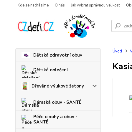
Kde se nacházíme
O nás
Jak vybrat správnou velikost
Ob
Úvod
V
Dětská zdravotní obuv
Kasi
Dětské oblečení
Dřevěné výukové žetony
Dámská obuv - SANTÉ
Péče o nohy a obuv -
SANTÉ