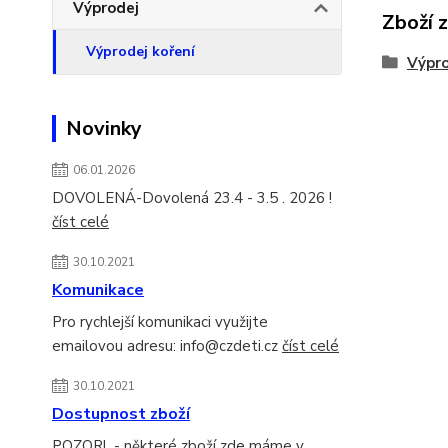
Výprodej
Zboží 
Výprodej koření
Výpro
Novinky
06.01.2026
DOVOLENÁ-Dovolená 23.4 - 3.5 . 2026 !
číst celé
30.10.2021
Komunikace
Pro rychlejší komunikaci využijte
emailovou adresu: info@czdeti.cz
číst celé
30.10.2021
Dostupnost zboží
POZOR! - některé zboží zde máme v