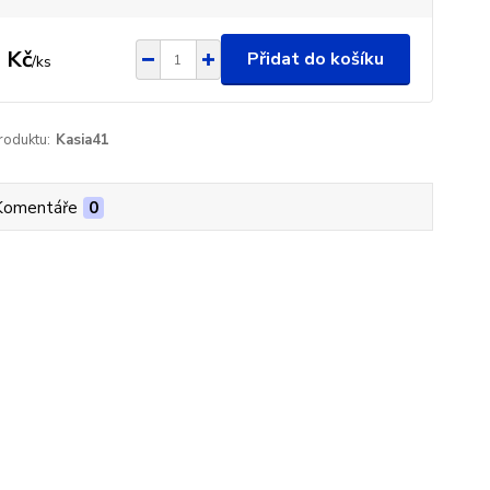
 Kč
Přidat do košíku
/
ks
roduktu:
Kasia41
Komentáře
0