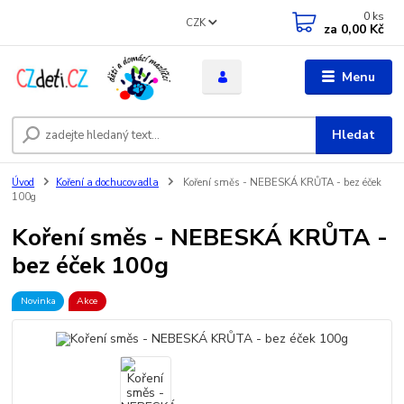
0
ks
CZK
za
0,00 Kč
Menu
Hledat
Úvod
Koření a dochucovadla
Koření směs - NEBESKÁ KRŮTA - bez éček
100g
Koření směs - NEBESKÁ KRŮTA -
bez éček 100g
Novinka
Akce